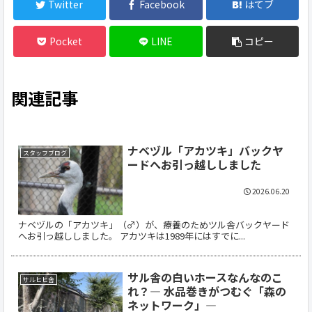
Twitter
Facebook
はてブ
Pocket
LINE
コピー
関連記事
ナベヅル「アカツキ」バックヤ
スタッフブログ
ードへお引っ越ししました
2026.06.20
ナベヅルの「アカツキ」（♂）が、療養のためツル舎バックヤード
へお引っ越ししました。 アカツキは1989年にはすでに...
サル舎の白いホースなんなのこ
サルヒヒ舎
れ？― 水品巻きがつむぐ「森の
ネットワーク」―