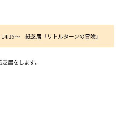
～、14:15～ 紙芝居「リトルターンの冒険」
、紙芝居をします。