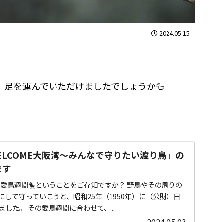
2024.05.15
展、足を運んでいただけましたでしょうか🦆
『WELCOME大阪湾～みんなで守りたい渡り鳥』の
ます
16が愛鳥週間🐤ということをご存知ですか？ 野鳥やその周りの
して守っていこうと、昭和25年（1950年）に（公財）日
した。 その愛鳥週間に合わせて、...
2024.05.03