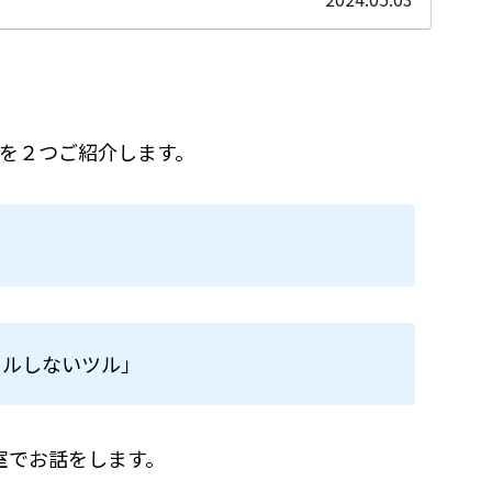
を２つご紹介します。
」
るツルしないツル」
験室でお話をします。