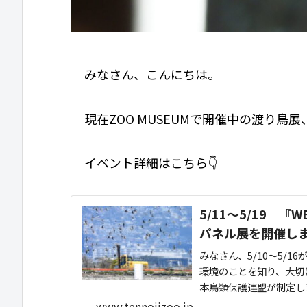
みなさん、こんにちは。
現在ZOO MUSEUMで開催中の渡り鳥
イベント詳細はこちら👇
5/11～5/19 
パネル展を開催し
みなさん、5/10～5/
環境のことを知り、大切に
本鳥類保護連盟が制定しま
www.tennojizoo.jp