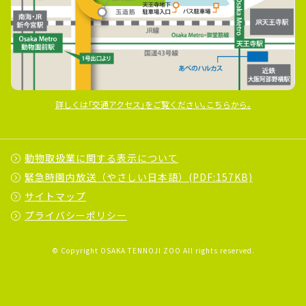
詳しくは｢交通アクセス｣をご覧ください｡こちらから｡
動物取扱業に関する表示について
緊急時園内放送（やさしい日本語）(PDF:157KB)
サイトマップ
プライバシーポリシー
© Copyright OSAKA TENNOJI ZOO All rights reserved.