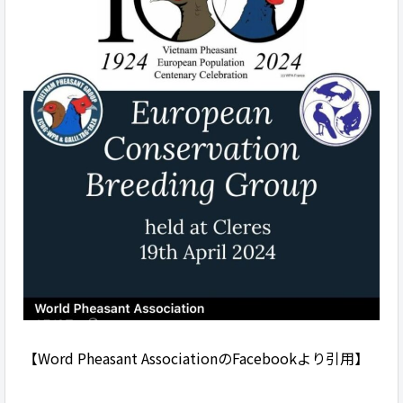
【Word Pheasant AssociationのFacebookより引用】