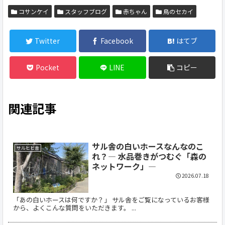
コサンケイ
スタッフブログ
赤ちゃん
鳥のセカイ
Twitter
Facebook
はてブ
Pocket
LINE
コピー
関連記事
サル舎の白いホースなんなのこ
サルヒヒ舎
れ？― 水品巻きがつむぐ「森の
ネットワーク」―
2026.07.18
「あの白いホースは何ですか？」 サル舎をご覧になっているお客様
から、よくこんな質問をいただきます。 ...