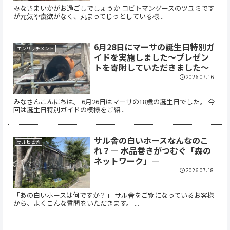
みなさまいかがお過ごしでしょうか コビトマングースのツユミです
が元気や食欲がなく、丸まってじっとしている様...
6月28日にマーサの誕生日特別ガ
エンリッチメント
イドを実施しました～プレゼン
トを寄附していただきました～
2026.07.16
みなさんこんにちは。 6月26日はマーサの18歳の誕生日でした。 今
回は誕生日特別ガイドの模様をご紹...
サル舎の白いホースなんなのこ
サルヒヒ舎
れ？― 水品巻きがつむぐ「森の
ネットワーク」―
2026.07.18
「あの白いホースは何ですか？」 サル舎をご覧になっているお客様
から、よくこんな質問をいただきます。 ...