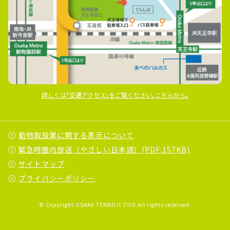
詳しくは｢交通アクセス｣をご覧ください｡こちらから｡
動物取扱業に関する表示について
緊急時園内放送（やさしい日本語）(PDF:157KB)
サイトマップ
プライバシーポリシー
© Copyright OSAKA TENNOJI ZOO All rights reserved.