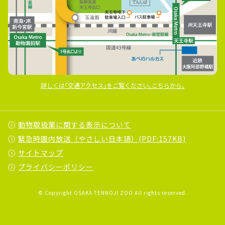
詳しくは｢交通アクセス｣をご覧ください｡こちらから｡
動物取扱業に関する表示について
緊急時園内放送（やさしい日本語）(PDF:157KB)
サイトマップ
プライバシーポリシー
© Copyright OSAKA TENNOJI ZOO All rights reserved.