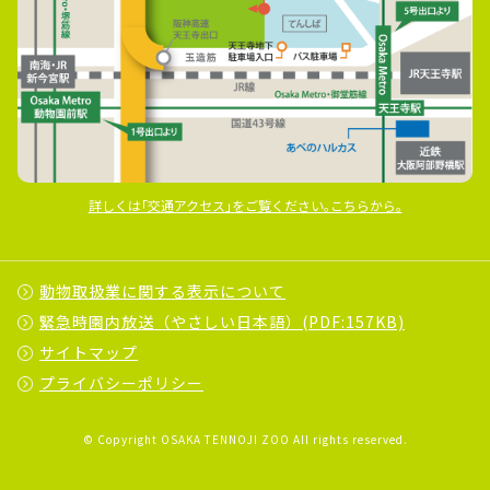
詳しくは｢交通アクセス｣をご覧ください｡こちらから｡
動物取扱業に関する表示について
緊急時園内放送（やさしい日本語）(PDF:157KB)
サイトマップ
プライバシーポリシー
© Copyright OSAKA TENNOJI ZOO All rights reserved.