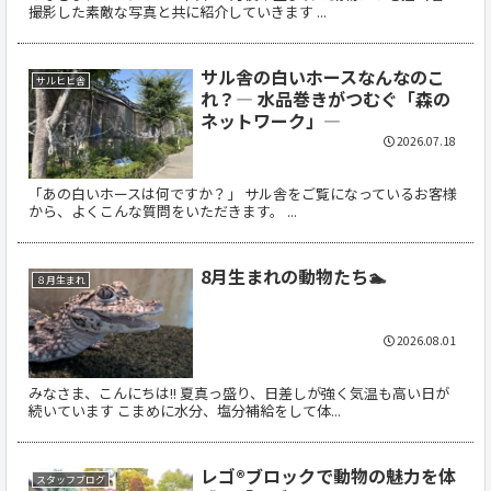
撮影した素敵な写真と共に紹介していきます ...
サル舎の白いホースなんなのこ
サルヒヒ舎
れ？― 水品巻きがつむぐ「森の
ネットワーク」―
2026.07.18
「あの白いホースは何ですか？」 サル舎をご覧になっているお客様
から、よくこんな質問をいただきます。 ...
8月生まれの動物たち🏊
８月生まれ
2026.08.01
みなさま、こんにちは!! 夏真っ盛り、日差しが強く気温も高い日が
続いています こまめに水分、塩分補給をして体...
レゴ®ブロックで動物の魅力を体
スタッフブログ