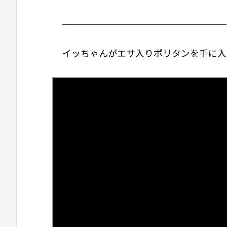
＿＿＿＿＿＿＿＿＿＿＿＿＿＿＿＿＿＿__
イッちゃんがエサ入りポリタンを手に入