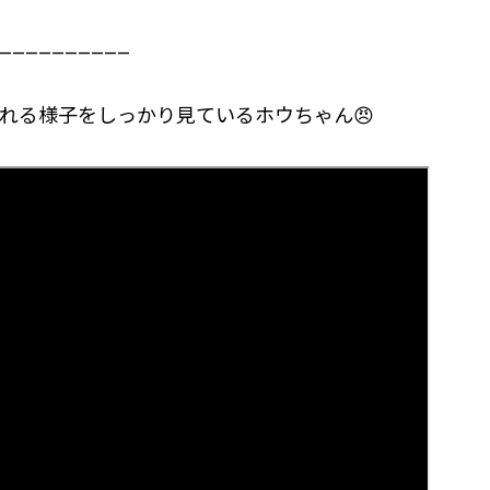
________
れる様子をしっかり見ているホウちゃん😠