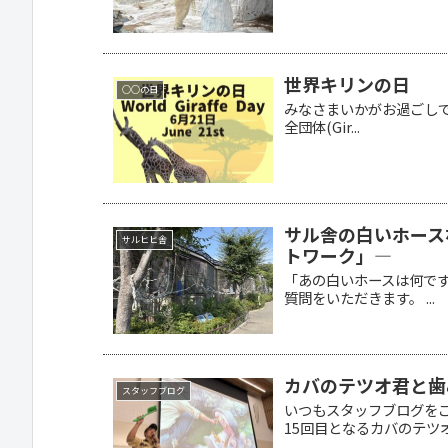
世界キリンの日
○○の日
みなさまいかがお過ごしで
全団体(Gir...
サル舎の白いホース
サルヒヒ舎
トワーク」―
「あの白いホースは何で
質問をいただきます。 ...
カバのテツオ君と歯
スタッフブログ
いつもスタッフブログを
15回目となるカバのテツオ