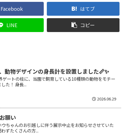
Facebook
はてブ
LINE
コピー
、動物デザインの身長計を設置しました📏✨
世界ゲートの柱に、当園で飼育している10種類の動物をモチー
た！ 身長...
2026.06.29
お願い
のホウちゃんのお引越しに伴う展示中止をお知らせさせていた
ずたくさんの方...