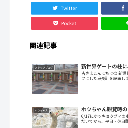
Twitter
Pocket
関連記事
新世界ゲートの柱に
スタッフブログ
皆さまこんにちは😊 新
フにした身長計を設置しまし
ホウちゃん観覧時の
ホウちゃん
6/17にホッキョクグマ
だいてから、平日・休日問わ