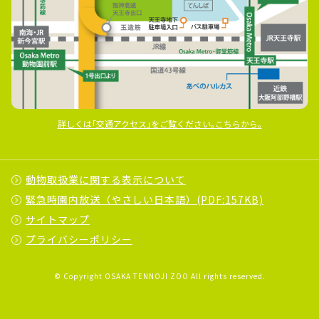
詳しくは｢交通アクセス｣をご覧ください｡こちらから｡
動物取扱業に関する表示について
緊急時園内放送（やさしい日本語）(PDF:157KB)
サイトマップ
プライバシーポリシー
© Copyright OSAKA TENNOJI ZOO All rights reserved.