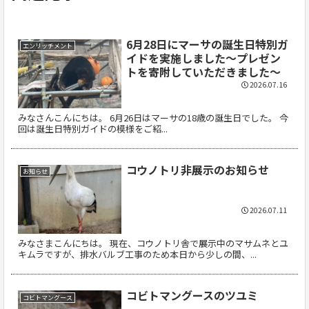
6月28日にマーサの誕生日特別ガ
エンリッチメント
イドを実施しました～プレゼン
トを寄附していただきました～
2026.07.16
みなさんこんにちは。 6月26日はマーサの18歳の誕生日でした。 今
回は誕生日特別ガイドの模様をご紹...
コウノトリ非展示のお知らせ
お知らせ
2026.07.11
みなさまこんにちは。 現在、コウノトリ舎で展示中のマサムネとユ
キムラですが、排水バルブ工事のため本日から少しの間、...
コビトマングースのツユミ
コビトマングース