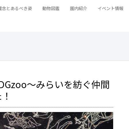
理念とあるべき姿
動物図鑑
園内紹介
イベント情報
DGzoo～みらいを紡ぐ仲間
た！