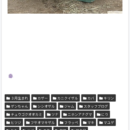
３月生まれ
カザー
カニクイザル
カバ
キリン
ゲンちゃん
シシオザル
ジャム
スタッフブログ
チュウゴクオオカミ
ツナ
ニホンアナグマ
にり
ヒツジ
フサオマキザル
フラッペ
マキ
マユゲ