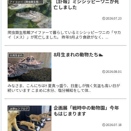
【訃報】ミシシッピーワニが死
アイファー（爬虫類生態館）
亡しました
2026.07.23
爬虫類生態館アイファーで暮らしているミシシッピーワニの「サカ
イ（メス）」が死亡しました。 昨年9月より食欲がなく、...
8月生まれの動物たち🏊
８月生まれ
2026.08.01
みなさま、こんにちは!! 夏真っ盛り、日差しが強く気温も高い日が
続いています こまめに水分、塩分補給をして体...
企画展「戦時中の動物園」今年
スタッフブログ
もはじまります
2026.07.18