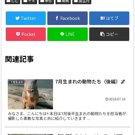
むむ
ヤギ
幸弥
萌萌
誕生月
Twitter
Facebook
はてブ
Pocket
LINE
コピー
関連記事
7月生まれの動物たち（後編）🌌
７月生まれ
2026.07.16
みなさま、こんにちは!! 本日は7月後半生まれの動物たちを担当者が
撮影した素敵な写真と共に紹介していきます ...