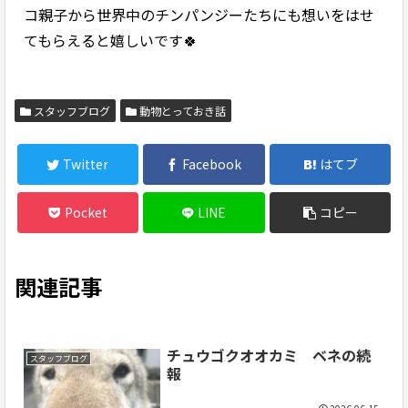
コ親子から世界中のチンパンジーたちにも想いをはせ
てもらえると嬉しいです🍀
スタッフブログ
動物とっておき話
Twitter
Facebook
はてブ
Pocket
LINE
コピー
関連記事
チュウゴクオオカミ ベネの続
スタッフブログ
報