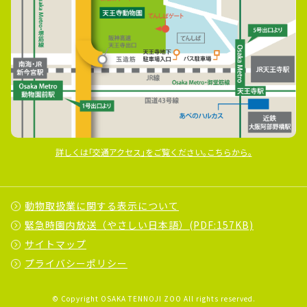
詳しくは｢交通アクセス｣をご覧ください｡こちらから｡
動物取扱業に関する表示について
緊急時園内放送（やさしい日本語）(PDF:157KB)
サイトマップ
プライバシーポリシー
© Copyright OSAKA TENNOJI ZOO All rights reserved.