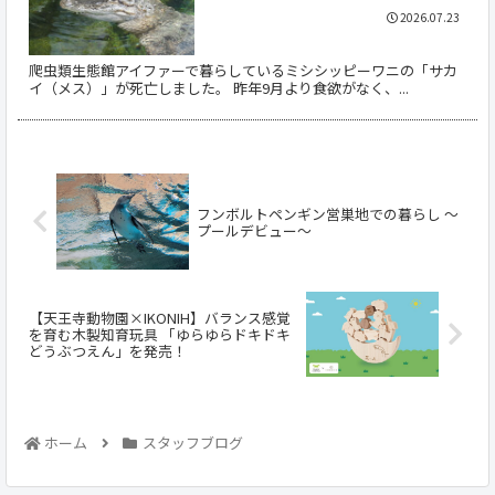
2026.07.23
爬虫類生態館アイファーで暮らしているミシシッピーワニの「サカ
イ（メス）」が死亡しました。 昨年9月より食欲がなく、...
フンボルトペンギン営巣地での暮らし ～
プールデビュー～
【天王寺動物園×IKONIH】バランス感覚
を育む木製知育玩具 「ゆらゆらドキドキ
どうぶつえん」を発売！
ホーム
スタッフブログ