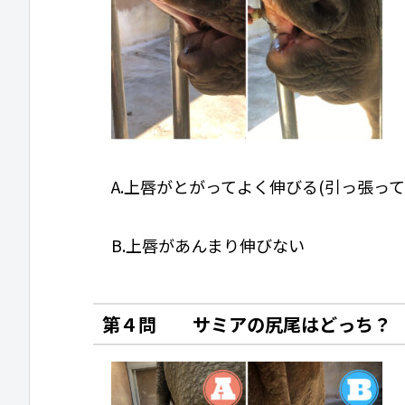
A.上唇がとがってよく伸びる(引っ張っ
B.上唇があんまり伸びない
第４問 サミアの尻尾はどっち？