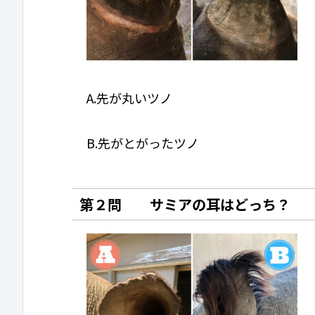
A.先が丸いツノ
B.先がとがったツノ
第２問 サミアの耳はどっち？