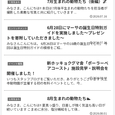
7月生まれの動物たち（後編）🌌
７月生まれ
みなさま、こんにちは!! 本日は7月後半生まれの動物たちを担当者が
撮影した素敵な写真と共に紹介していきます ...
2026.07.16
6月28日にマーサの誕生日特別ガ
エンリッチメント
イドを実施しました～プレゼン
トを寄附していただきました～
2026.07.16
みなさんこんにちは。 6月26日はマーサの18歳の誕生日でした。 今
回は誕生日特別ガイドの模様をご紹...
新ホッキョクグマ舎「ポーラーベ
イベント報告
アコースト」施設見学・説明会を
開催しました！
2026.07.17
いつもスタッフブログをご覧いただき、ありがとうございます 天王
寺動物園が主催する初の有料イベントとして、今...
8月生まれの動物たち🏊
８月生まれ
みなさま、こんにちは!! 夏真っ盛り、日差しが強く気温も高い日が
続いています こまめに水分、塩分補給をして体...
2026.08.01