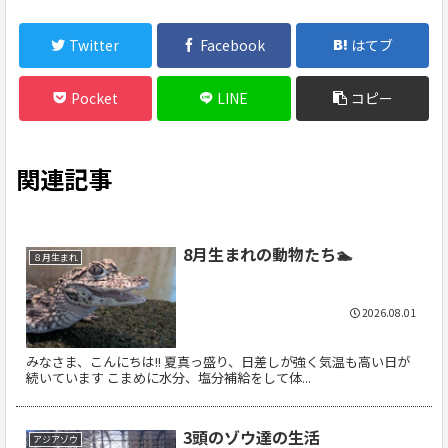
Twitter
Facebook
はてブ
Pocket
LINE
コピー
関連記事
8月生まれの動物たち🏊
８月生まれ
2026.08.01
みなさま、こんにちは!! 夏真っ盛り、日差しが強く気温も高い日が
続いています こまめに水分、塩分補給をして体...
3頭のゾウ達の生活
アジアゾウ