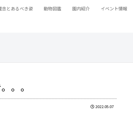
理念とあるべき姿
動物図鑑
園内紹介
イベント情報
き。。。
2022.05.07