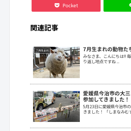
Pocket
関連記事
7月生まれの動物た
７月生まれ
みなさま、こんにちは!!
り返し地点ですね ...
愛媛県今治市の大三
SDGs
参加してきました！
5月23日に愛媛県今治市
きました！ 「しまなみむすび