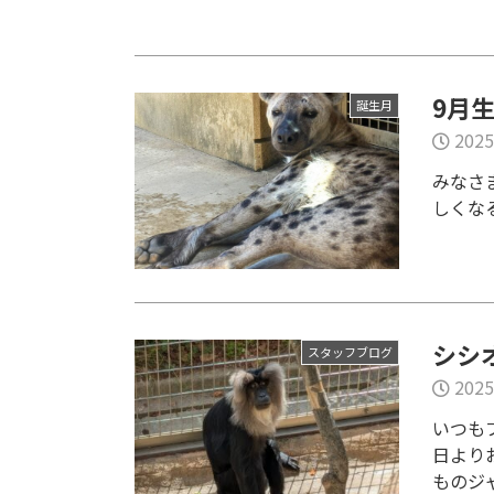
9月
誕生月
2025
みなさ
しくな
シシ
スタッフブログ
2025
いつも
日より
ものジャ