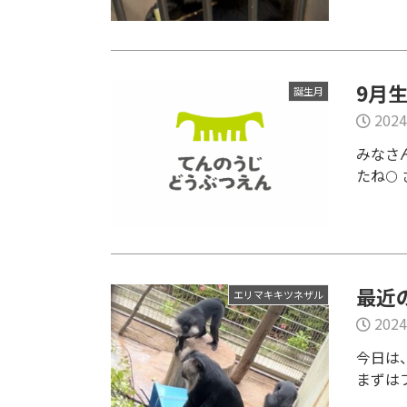
9月
誕生月
2024
みなさ
たね🌕
最近
エリマキキツネザル
2024
今日は
まずは