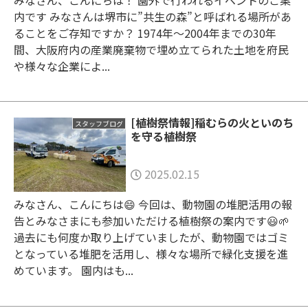
内です みなさんは堺市に”共生の森”と呼ばれる場所があ
ることをご存知ですか？ 1974年～2004年までの30年
間、大阪府内の産業廃棄物で埋め立てられた土地を府民
や様々な企業によ...
[植樹祭情報]稲むらの火といのち
スタッフブログ
を守る植樹祭
2025.02.15
みなさん、こんにちは😄 今回は、動物園の堆肥活用の報
告とみなさまにも参加いただける植樹祭の案内です😃🌱
過去にも何度か取り上げていましたが、動物園ではゴミ
となっている堆肥を活用し、様々な場所で緑化支援を進
めています。 園内はも...