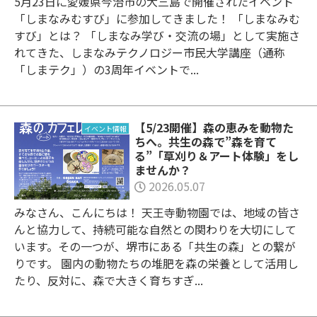
5月23日に愛媛県今治市の大三島で開催されたイベント
「しまなみむすび」に参加してきました！ 「しまなみむ
すび」とは？ 「しまなみ学び・交流の場」として実施さ
れてきた、しまなみテクノロジー市民大学講座（通称
「しまテク」）の3周年イベントで...
【5/23開催】森の恵みを動物た
イベント情報
ちへ。共生の森で”森を育て
る”「草刈り＆アート体験」をし
ませんか？
2026.05.07
みなさん、こんにちは！ 天王寺動物園では、地域の皆さ
んと協力して、持続可能な自然との関わりを大切にして
います。その一つが、堺市にある「共生の森」との繋が
りです。 園内の動物たちの堆肥を森の栄養として活用し
たり、反対に、森で大きく育ちすぎ...