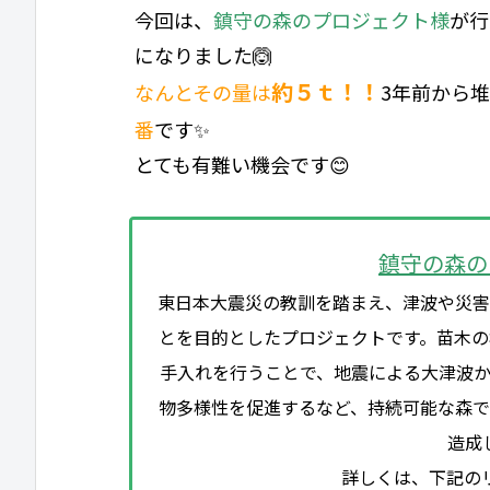
今回は、
鎮守の森のプロジェクト様
が行
になりました🙆
約５ｔ！！
なんとその量は
3年前から
番
です✨
とても有難い機会です😊
鎮守の森の
東日本大震災の教訓を踏まえ、津波や災害
とを目的としたプロジェクトです。苗木
手入れを行うことで、地震による大津波か
物多様性を促進するなど、持続可能な森
造成
詳しくは、下記の