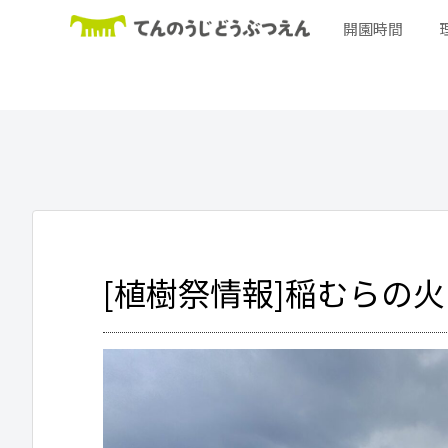
開園時間
[植樹祭情報]稲むらの