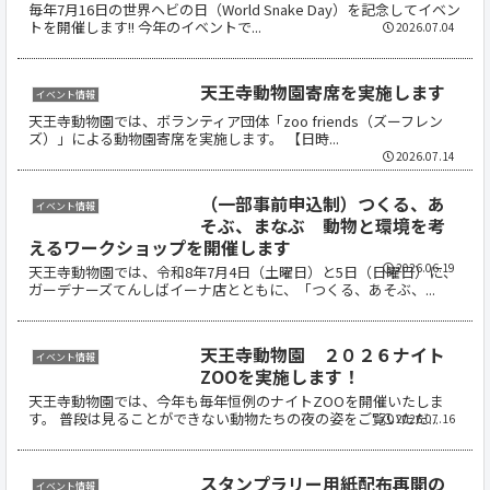
毎年7月16日の世界ヘビの日（World Snake Day）を記念してイベン
トを開催します!! 今年のイベントで...
2026.07.04
天王寺動物園寄席を実施します
イベント情報
天王寺動物園では、ボランティア団体「zoo friends（ズーフレン
ズ）」による動物園寄席を実施します。 【日時...
2026.07.14
（一部事前申込制）つくる、あ
イベント情報
そぶ、まなぶ 動物と環境を考
えるワークショップを開催します
2026.06.19
天王寺動物園では、令和8年7月4日（土曜日）と5日（日曜日）に、
ガーデナーズてんしばイーナ店とともに、「つくる、あそぶ、...
天王寺動物園 ２０２６ナイト
イベント情報
ZOOを実施します！
天王寺動物園では、今年も毎年恒例のナイトZOOを開催いたしま
す。 普段は見ることができない動物たちの夜の姿をご覧いただ...
2026.07.16
スタンプラリー用紙配布再開の
イベント情報