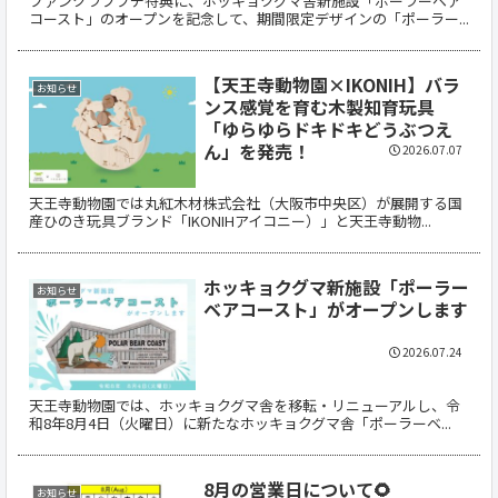
ファンクラブプチ特典に、ホッキョクグマ舎新施設「ポーラーベア
コースト」のオープンを記念して、期間限定デザインの「ポーラー...
【天王寺動物園×IKONIH】バラ
お知らせ
ンス感覚を育む木製知育玩具
「ゆらゆらドキドキどうぶつえ
ん」を発売！
2026.07.07
天王寺動物園では丸紅木材株式会社（大阪市中央区）が展開する国
産ひのき玩具ブランド「IKONIHアイコニー）」と天王寺動物...
ホッキョクグマ新施設「ポーラー
お知らせ
ベアコースト」がオープンします
2026.07.24
天王寺動物園では、ホッキョクグマ舎を移転・リニューアルし、令
和8年8月4日（火曜日）に新たなホッキョクグマ舎「ポーラーベ...
8月の営業日について🌻
お知らせ