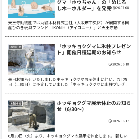
グマ「ホウちゃん」の「めじる
し木―ホルダー」を発売！
2026.07.08
天王寺動物園では丸紅木材株式会社（大阪市中央区）が展開する国
産ひのき玩具ブランド「IKONIH（アイコニー）」と天王寺動...
「ホッキョクグマに氷柱プレゼン
お知らせ
ト」開催日程延期のお知らせ
2026.06.18
先日お知らせいたしましたホッキョクグマ展示休止に伴い、7月25
日（土曜日）に予定していました「ホッキョクグマに氷柱プレゼ...
ホッキョクグマ展示休止のお知ら
お知らせ
せ（6/30～）
2026.06.17
6月30日（火）より、ホッキョクグマの展示を休止します。 新しい