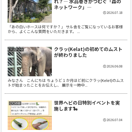
れ？― 水品巻きがつむぐ「森の
ネットワーク」―
2026.07.18
「あの白いホースは何ですか？」 サル舎をご覧になっているお客様
から、よくこんな質問をいただきます。 ...
クラッ(Kelat)の初めてのムスト
アジアゾウ
が終わりました
2026.06.08
みなさん こんにちは ちょうど１か月ほど前にクラッ(Kelet)のムス
トが始まったことをお伝えし、 展示を一時中...
世界ヘビの日特別イベントを実
○○の日
施します🐍
2026.07.04