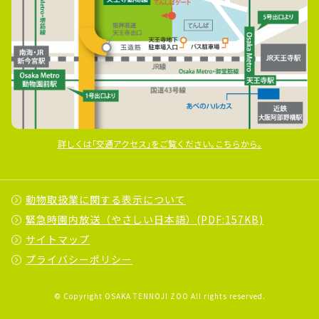
詳しくは｢交通アクセス｣をご覧ください｡こちらから｡
動物取扱業に関する表示について
緊急時園内放送（やさしい日本語）(PDF:157KB)
サイトマップ
プライバシーポリシー
© Copyright OSAKA TENNOJI ZOO All rights reserved.