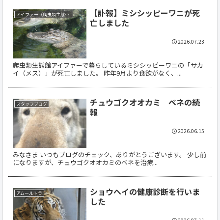
【訃報】ミシシッピーワニが死
アイファー（爬虫類生態館）
亡しました
2026.07.23
爬虫類生態館アイファーで暮らしているミシシッピーワニの「サカ
イ（メス）」が死亡しました。 昨年9月より食欲がなく、...
チュウゴクオオカミ ベネの続
スタッフブログ
報
2026.06.15
みなさま いつもブログのチェック、ありがとうございます。 少し前
になりますが、チュウゴクオオカミのベネを治療...
ショウヘイの健康診断を行いま
アムールトラ
した