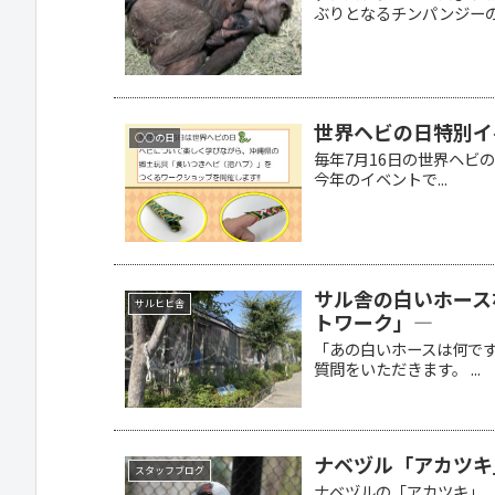
ぶりとなるチンパンジーの
世界ヘビの日特別イ
○○の日
毎年7月16日の世界ヘビの日
今年のイベントで...
サル舎の白いホース
サルヒヒ舎
トワーク」―
「あの白いホースは何で
質問をいただきます。 ...
ナベヅル「アカツキ
スタッフブログ
ナベヅルの「アカツキ」