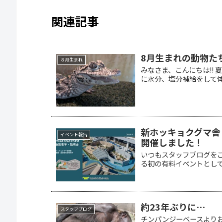
関連記事
8月生まれの動物たち
８月生まれ
みなさま、こんにちは!!
に水分、塩分補給をして体.
新ホッキョクグマ舎
イベント報告
開催しました！
いつもスタッフブログを
る初の有料イベントとして、
約23年ぶりに…
スタッフブログ
チンパンジーベースより