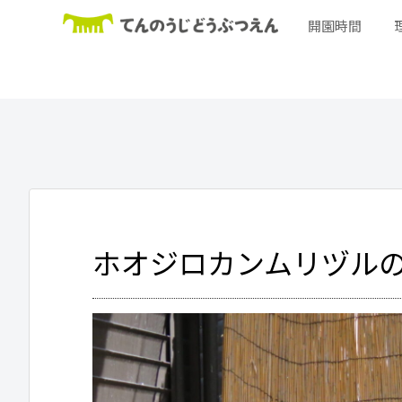
開園時間
ホオジロカンムリヅル