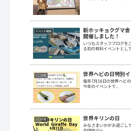
新ホッキョクグマ舎
イベント報告
開催しました！
いつもスタッフブログを
る初の有料イベントとして、
世界ヘビの日特別イ
○○の日
毎年7月16日の世界ヘビの日
今年のイベントで...
世界キリンの日
○○の日
みなさまいかがお過ごしで
全団体(Gir...