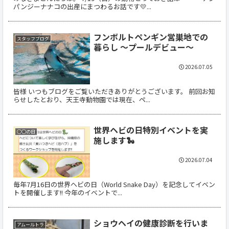
パンジーナナコの出産にまつわるお話です💛...
フンボルトペンギン営巣地での
スタッフブログ
暮らし ～プールデビュー～
2026.07.05
皆様 いつもブログをご覧いただきありがとうございます。 前回お知
らせしたとおり、天王寺動物園では現在、ペ...
世界ヘビの日特別イベントを実
○○の日
施します🐍
2026.07.04
毎年7月16日の世界ヘビの日（World Snake Day）を記念してイベン
トを開催します!! 今年のイベントで...
ショウヘイの健康診断を行いま
アムールトラ