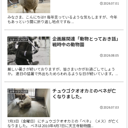
2026.07.01
みなさま、こんにちは!! 毎年言っているような気もしますが、今年
もあっという間に折り返し地点ですね ...
企画展関連「動物とっておき話」
スタッフブログ
戦時中の動物園
2026.08.05
厳しい暑さが続いておりますが、皆さまいかがお過ごしでしょう
か。 連日の猛暑で外出もためらわれるような日が続いています。...
チュウゴクオオカミのベネが亡
スタッフブログ
くなりました。
2026.07.03
7月3日（金曜日）にチュウゴクオオカミの「ベネ」（メス）が亡く
なりました。 ベネは2010年4月7日に天王寺動物園...