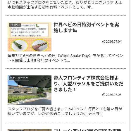
いつもスタッフブログをご覧いただき、ありがとうございます 天王
寺動物園が主催する初の有料イベントとして、今...
世界ヘビの日特別イベントを実
○○の日
施します🐍
2026.07.04
毎年7月16日の世界ヘビの日（World Snake Day）を記念してイベン
トを開催します!! 今年のイベントで...
帝人フロンティア株式会社様よ
スタッフブログ
り、大型パラソルをご提供いただ
きました！
2026.07.25
スタッフブログをご覧の皆さま、こんにちは！ 毎日とても暑い日が
続いていますが、いかがお過ごしでしょうか。 天王寺...
マレーシアゾウ3頭の同居を再開