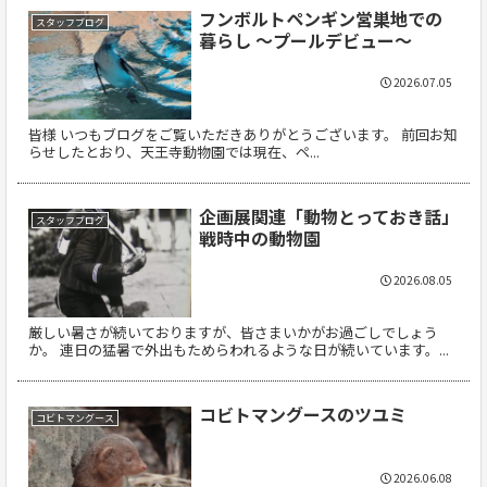
フンボルトペンギン営巣地での
スタッフブログ
暮らし ～プールデビュー～
2026.07.05
皆様 いつもブログをご覧いただきありがとうございます。 前回お知
らせしたとおり、天王寺動物園では現在、ペ...
企画展関連「動物とっておき話」
スタッフブログ
戦時中の動物園
2026.08.05
厳しい暑さが続いておりますが、皆さまいかがお過ごしでしょう
か。 連日の猛暑で外出もためらわれるような日が続いています。...
コビトマングースのツユミ
コビトマングース
2026.06.08