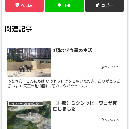
Pocket
LINE
コピー
関連記事
3頭のゾウ達の生活
アジアゾウ
2026.06.27
みなさん こんにちは いつもブログをご覧いただき、ありがとうご
ざいます 天王寺動物園に3頭のゾウがやって来て...
【訃報】ミシシッピーワニが死
アイファー（爬虫類生態館）
亡しました
2026.07.23