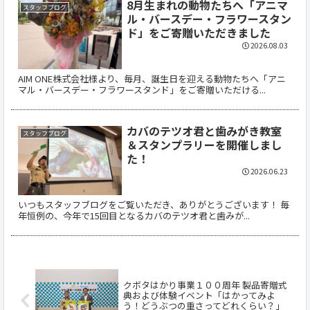
8月生まれの動物たちへ「アニマ
スタッフブログ
ル・バースデー・フラワースタン
ド」をご寄贈いただきました
2026.08.03
AIM ONE株式会社様より、毎月、誕生日を迎える動物たちへ「アニ
マル・バースデー・フラワースタンド」をご寄贈いただける...
カバのテツオ君と歯みがき教室
スタッフブログ
＆スタンプラリーを開催しまし
た！
2026.06.23
いつもスタッフブログをご覧いただき、ありがとうございます！ 毎
年恒例の、今年で15回目となるカバのテツオ君と歯みが...
クボタはかり事業１００周年 製品寄贈式
典および体験イベント「はかってみよ
う！どうぶつの重さってどれくらい？」