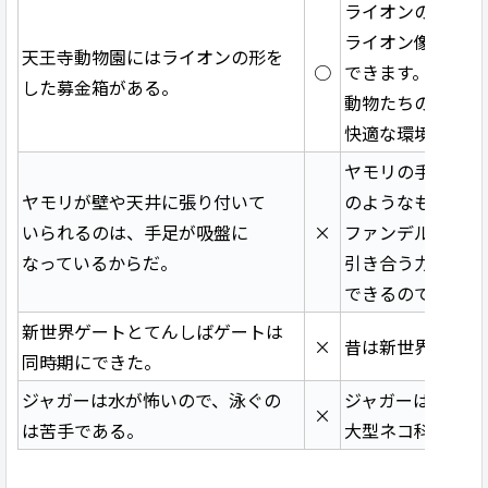
ライオンの展示場
ライオン像の口か
天王寺動物園にはライオンの形を
○
できます。みなさ
した募金箱がある。
動物たちのおいし
快適な環境づくり
ヤモリの手足の裏
ヤモリが壁や天井に張り付いて
のようなものがた
いられるのは、手足が吸盤に
×
ファンデルワール
なっているからだ。
引き合う力で壁や
できるのです。
新世界ゲートとてんしばゲートは
×
昔は新世界ゲート
同時期にできた。
ジャガーは水が怖いので、泳ぐの
ジャガーは泳ぐの
×
は苦手である。
大型ネコ科の動物