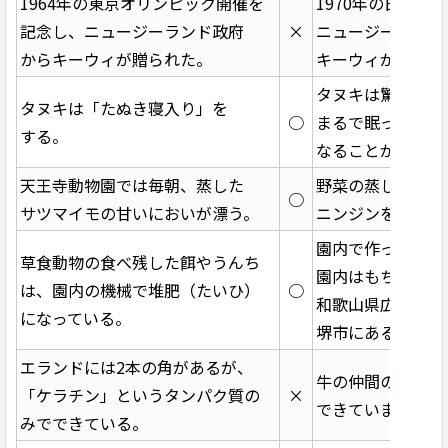
1964年の東京オリンピック開催を
1970年の日本万
記念し、ニュージーランド政府
×
ニュージーランド
からキーウィが贈られた。
キーウィが贈られ
タヌキは驚いた時
タヌキは「たぬき寝入り」を
○
まるで眠っている
する。
なることがありま
天王寺動物園では毎朝、蒸した
野菜の蒸し器があ
○
サツマイモの甘いにおいが漂う。
ニンジンを蒸して
園内で作ったサバ
草食動物の食べ残した餌やうんち
園内はもちろん園
は、園内の機械で堆肥（たいひ）
○
和歌山県広川町の
になっている。
堺市にある共生の
エランドには2本の角があるが、
牛の仲間の角は、
「ケラチン」というタンパク質の
×
できています。
みでできている。