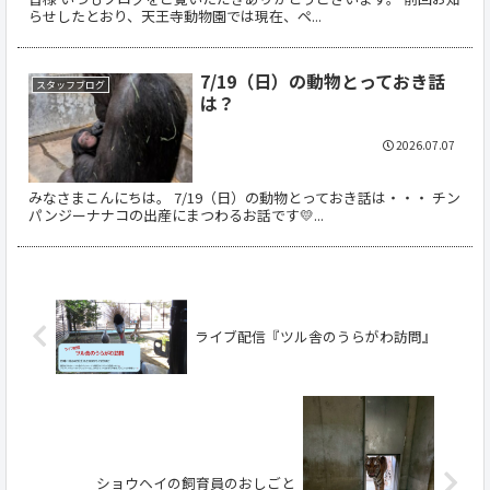
らせしたとおり、天王寺動物園では現在、ペ...
7/19（日）の動物とっておき話
スタッフブログ
は？
2026.07.07
みなさまこんにちは。 7/19（日）の動物とっておき話は・・・ チン
パンジーナナコの出産にまつわるお話です💛...
ライブ配信『ツル舎のうらがわ訪問』
ショウヘイの飼育員のおしごと