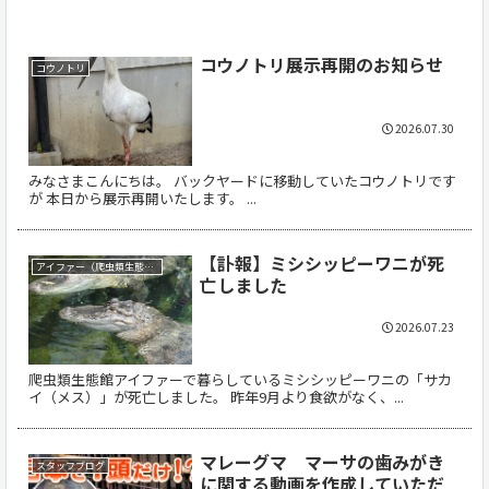
コウノトリ展示再開のお知らせ
コウノトリ
2026.07.30
みなさまこんにちは。 バックヤードに移動していたコウノトリです
が 本日から展示再開いたします。 ...
【訃報】ミシシッピーワニが死
アイファー（爬虫類生態館）
亡しました
2026.07.23
爬虫類生態館アイファーで暮らしているミシシッピーワニの「サカ
イ（メス）」が死亡しました。 昨年9月より食欲がなく、...
マレーグマ マーサの歯みがき
スタッフブログ
に関する動画を作成していただ