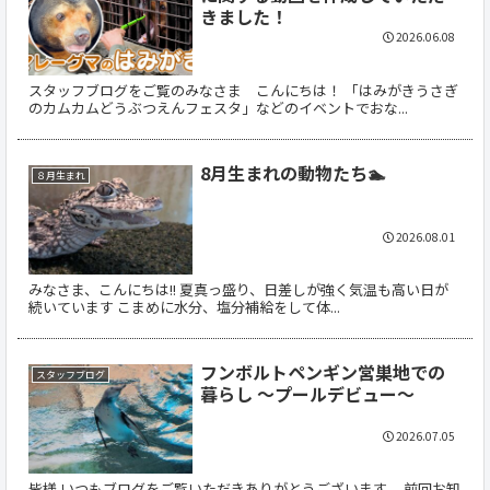
きました！
2026.06.08
スタッフブログをご覧のみなさま こんにちは！ 「はみがきうさぎ
のカムカムどうぶつえんフェスタ」などのイベントでおな...
8月生まれの動物たち🏊
８月生まれ
2026.08.01
みなさま、こんにちは!! 夏真っ盛り、日差しが強く気温も高い日が
続いています こまめに水分、塩分補給をして体...
フンボルトペンギン営巣地での
スタッフブログ
暮らし ～プールデビュー～
2026.07.05
皆様 いつもブログをご覧いただきありがとうございます。 前回お知