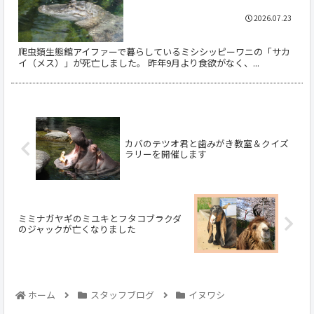
2026.07.23
爬虫類生態館アイファーで暮らしているミシシッピーワニの「サカ
イ（メス）」が死亡しました。 昨年9月より食欲がなく、...
カバのテツオ君と歯みがき教室＆クイズ
ラリーを開催します
ミミナガヤギのミユキとフタコブラクダ
のジャックが亡くなりました
ホーム
スタッフブログ
イヌワシ