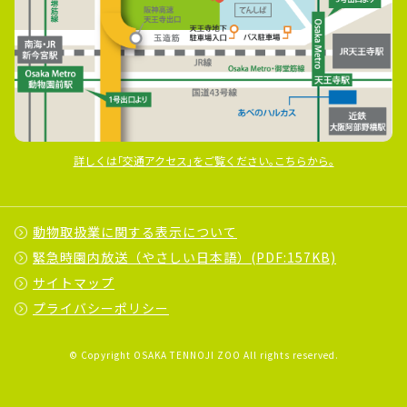
詳しくは｢交通アクセス｣をご覧ください｡こちらから｡
動物取扱業に関する表示について
緊急時園内放送（やさしい日本語）(PDF:157KB)
サイトマップ
プライバシーポリシー
© Copyright OSAKA TENNOJI ZOO All rights reserved.