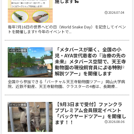
施します🐍
2026.07.04
毎年7月16日の世界ヘビの日（World Snake Day）を記念してイベン
トを開催します!! 今年のイベントで...
「メタバースが築く、全国の小
イベント情報
児・AYA世代患者の『治療の先の
未来』メタバース空間で、天王寺
動物園の現役飼育員による特別
2026.06.22
解説ツアー」を開催します
全国から参加できる「バーチャル天王寺動物園ツアー」 岡山大学病
院、近鉄不動産、天王寺動物園、クラスターの4者は、長期療...
【9月3日まで受付】ファンクラ
イベント情報
ブプレミアム会員限定イベント
「バックヤードツアー」を開催し
ます！！
2026.08.06