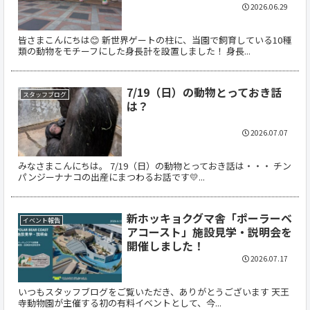
2026.06.29
皆さまこんにちは😊 新世界ゲートの柱に、当園で飼育している10種
類の動物をモチーフにした身長計を設置しました！ 身長...
7/19（日）の動物とっておき話
スタッフブログ
は？
2026.07.07
みなさまこんにちは。 7/19（日）の動物とっておき話は・・・ チン
パンジーナナコの出産にまつわるお話です💛...
新ホッキョクグマ舎「ポーラーベ
イベント報告
アコースト」施設見学・説明会を
開催しました！
2026.07.17
いつもスタッフブログをご覧いただき、ありがとうございます 天王
寺動物園が主催する初の有料イベントとして、今...