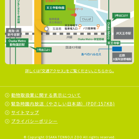
詳しくは｢交通アクセス｣をご覧ください｡こちらから｡
動物取扱業に関する表示について
緊急時園内放送（やさしい日本語）(PDF:157KB)
サイトマップ
プライバシーポリシー
© Copyright OSAKA TENNOJI ZOO All rights reserved.