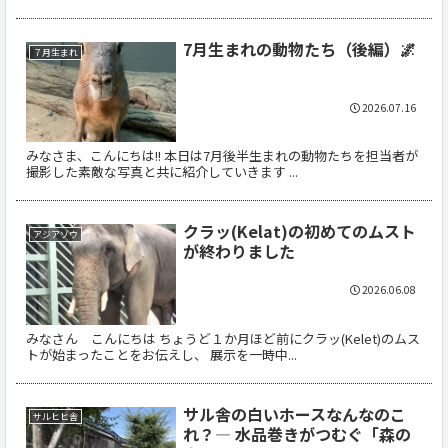
7月生まれの動物たち（後編）🌌
７月生まれ
2026.07.16
みなさま、こんにちは!! 本日は7月後半生まれの動物たちを担当者が
撮影した素敵な写真と共に紹介していきます ...
クラッ(Kelat)の初めてのムスト
アジアゾウ
が終わりました
2026.06.08
みなさん こんにちは ちょうど１か月ほど前にクラッ(Kelet)のムス
トが始まったことをお伝えし、 展示を一時中...
サル舎の白いホースなんなのこ
サルヒヒ舎
れ？― 水品巻きがつむぐ「森の