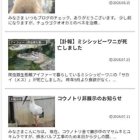
2026.06.15
みなさま いつもブログのチェック、ありがとうございます。 少し前
になりますが、チュウゴクオオカミのベネを治療...
【訃報】ミシシッピーワニが死
アイファー（爬虫類生態館）
亡しました
2026.07.23
爬虫類生態館アイファーで暮らしているミシシッピーワニの「サカ
イ（メス）」が死亡しました。 昨年9月より食欲がなく、...
コウノトリ非展示のお知らせ
お知らせ
2026.07.11
みなさまこんにちは。 現在、コウノトリ舎で展示中のマサムネとユ
キムラですが、排水バルブ工事のため本日から少しの間、...