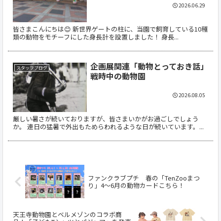
2026.06.29
皆さまこんにちは😊 新世界ゲートの柱に、当園で飼育している10種
類の動物をモチーフにした身長計を設置しました！ 身長...
企画展関連「動物とっておき話」
スタッフブログ
戦時中の動物園
2026.08.05
厳しい暑さが続いておりますが、皆さまいかがお過ごしでしょう
か。 連日の猛暑で外出もためらわれるような日が続いています。...
ファンクラブプチ 春の「TenZooまつ
り」4～6月の動物カードこちら！
天王寺動物園とベルメゾンのコラボ商