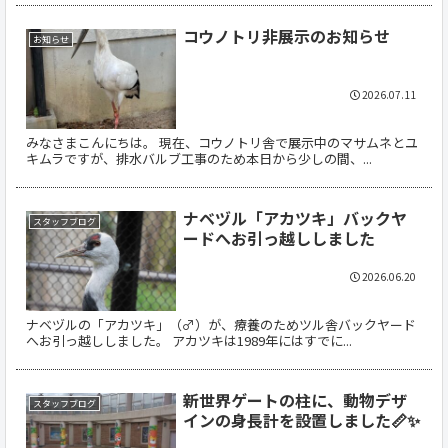
コウノトリ非展示のお知らせ
お知らせ
2026.07.11
みなさまこんにちは。 現在、コウノトリ舎で展示中のマサムネとユ
キムラですが、排水バルブ工事のため本日から少しの間、...
ナベヅル「アカツキ」バックヤ
スタッフブログ
ードへお引っ越ししました
2026.06.20
ナベヅルの「アカツキ」（♂）が、療養のためツル舎バックヤード
へお引っ越ししました。 アカツキは1989年にはすでに...
新世界ゲートの柱に、動物デザ
スタッフブログ
インの身長計を設置しました📏✨