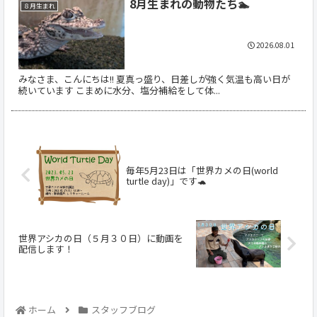
8月生まれの動物たち🏊
８月生まれ
2026.08.01
みなさま、こんにちは!! 夏真っ盛り、日差しが強く気温も高い日が
続いています こまめに水分、塩分補給をして体...
毎年5月23日は「世界カメの日(world
turtle day)」です🐢
世界アシカの日（５月３０日）に動画を
配信します！
ホーム
スタッフブログ