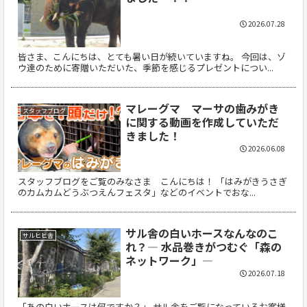
2026.07.28
皆さま、こんにちは、とても暑い日が続いていますね。 今回は、ゾ
ウ達のために寄贈いただいた、季節を感じるプレゼントについ...
マレーグマ マーサの歯みがき
スタッフブログ
に関する動画を作成していただ
きました！
2026.06.08
スタッフブログをご覧のみなさま こんにちは！ 「はみがきうさぎ
のカムカムどうぶつえんフェスタ」などのイベントでおな...
サル舎の白いホースなんなのこ
サルヒヒ舎
れ？― 水品巻きがつむぐ「森の
ネットワーク」―
2026.07.18
「あの白いホースは何ですか？」 サル舎をご覧になっているお客様