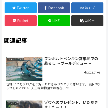
Twitter
Facebook
はてブ
Pocket
LINE
コピー
関連記事
フンボルトペンギン営巣地での
スタッフブログ
暮らし ～プールデビュー～
2026.07.05
皆様 いつもブログをご覧いただきありがとうございます。 前回お知
らせしたとおり、天王寺動物園では現在、ペ...
ゾウへのプレゼント、いただき
アジアゾウ
ましたー！！