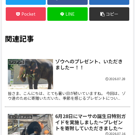
Pocket
LINE
コピー
関連記事
ゾウへのプレゼント、いただき
アジアゾウ
ましたー！！
2026.07.28
皆さま、こんにちは、とても暑い日が続いていますね。 今回は、ゾ
ウ達のために寄贈いただいた、季節を感じるプレゼントについ...
6月28日にマーサの誕生日特別ガ
エンリッチメント
イドを実施しました～プレゼン
トを寄附していただきました～
2026.07.16