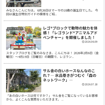
みなさんこんにちは。 6月26日はマーサの18歳の誕生日でした。 今
回は誕生日特別ガイドの模様をご紹...
レゴ®ブロックで動物の魅力を体
スタッフブログ
感！「レゴランド®アニマルアド
ベンチャー」を開催しました！
2026.06.09
スタッフブログをご覧のみなさま、こんにちは！ 2026年2月6日（金
曜日）〜4月19日（日曜日）の期間で、レゴラン...
サル舎の白いホースなんなのこ
サルヒヒ舎
れ？― 水品巻きがつむぐ「森の
ネットワーク」―
2026.07.18
「あの白いホースは何ですか？」 サル舎をご覧になっているお客様
から、よくこんな質問をいただきます。 ...