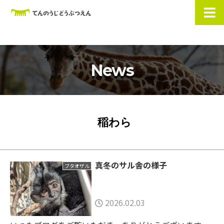
News
稲わら
真冬のサル舎の様子
ブタオザル
2026.02.03