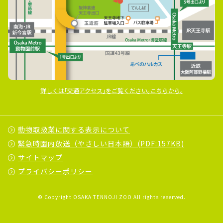
詳しくは｢交通アクセス｣をご覧ください｡こちらから｡
動物取扱業に関する表示について
緊急時園内放送（やさしい日本語）(PDF:157KB)
サイトマップ
プライバシーポリシー
© Copyright OSAKA TENNOJI ZOO All rights reserved.