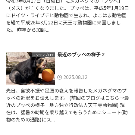
令和7年8月17日（日曜日）にメガネグマの「プッペ」
（メス）が亡くなりました。 プッペは、平成5年1月19日
にドイツ・ライプチヒ動物園で生まれ、よこはま動物園
を経て平成28年3月22日に天王寺動物園に来園しまし
た。 昨年から加齢...
最近のプッペの様子２
スタッフブログ
2025.08.12
先日、食欲不振や足腰の衰えを報告したメガネグマのプ
ッペの近況をお伝えします。 (前回のブログはこちら→最
近のプッペの様子｜地方独立行政法人天王寺動物園) 現
在は、猛暑の時期を乗り越えてもらうためにシュート(動
物のための通路)にス...