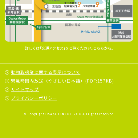
詳しくは｢交通アクセス｣をご覧ください｡こちらから｡
動物取扱業に関する表示について
緊急時園内放送（やさしい日本語）(PDF:157KB)
サイトマップ
プライバシーポリシー
© Copyright OSAKA TENNOJI ZOO All rights reserved.